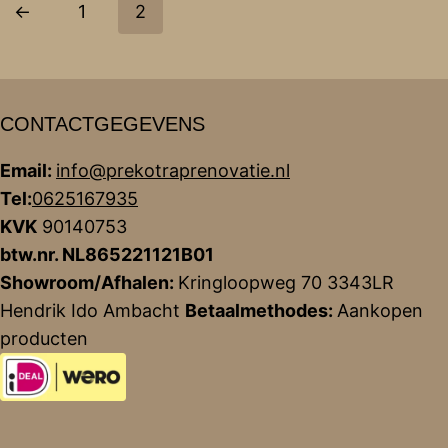
←
1
2
CONTACTGEGEVENS
Email:
info@prekotraprenovatie.nl
Tel:
0625167935
KVK
90140753
btw.nr. NL865221121B01
Showroom/Afhalen:
Kringloopweg 70 3343LR
Hendrik Ido Ambacht
Betaalmethodes:
Aankopen
producten