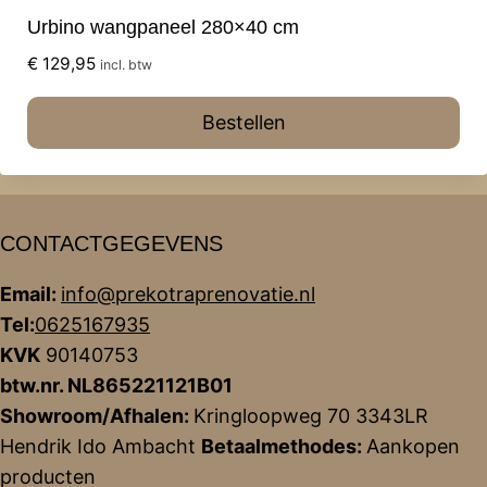
Urbino wangpaneel 280×40 cm
€
129,95
incl. btw
Bestellen
CONTACTGEGEVENS
Email:
info@prekotraprenovatie.nl
Tel:
0625167935
KVK
90140753
btw.nr. NL865221121B01
Showroom/Afhalen:
Kringloopweg 70 3343LR
Hendrik Ido Ambacht
Betaalmethodes:
Aankopen
producten