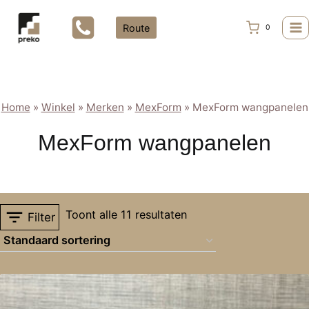
Doorgaan
naar
Route
0
inhoud
Home
»
Winkel
»
Merken
»
MexForm
»
MexForm wangpanelen
MexForm wangpanelen
Toont alle 11 resultaten
Filter