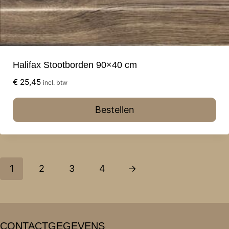
Halifax Stootborden 90×40 cm
€
25,45
incl. btw
Bestellen
1
2
3
4
→
CONTACTGEGEVENS