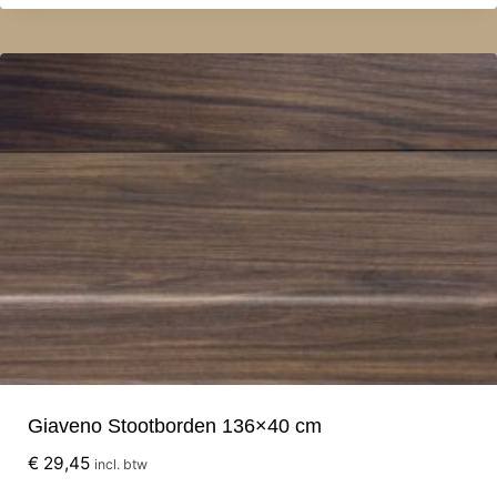
Giaveno Stootborden 136×40 cm
€
29,45
incl. btw