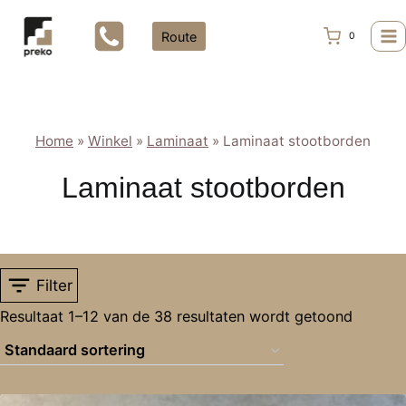
Doorgaan
naar
Route
0
inhoud
Home
»
Winkel
»
Laminaat
»
Laminaat stootborden
Laminaat stootborden
Filter
Resultaat 1–12 van de 38 resultaten wordt getoond