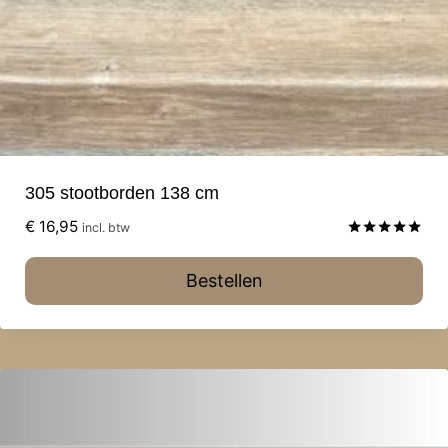
305 stootborden 138 cm
€
16,95
incl. btw
Gewaardeerd
5.00
Bestellen
uit 5