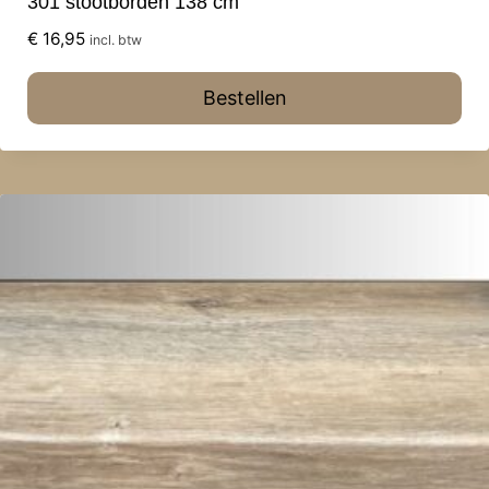
301 stootborden 138 cm
€
16,95
incl. btw
Bestellen