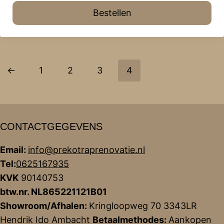
Bestellen
←
1
2
3
4
CONTACTGEGEVENS
Email:
info@prekotraprenovatie.nl
Tel:
0625167935
KVK
90140753
btw.nr. NL865221121B01
Showroom/Afhalen:
Kringloopweg 70 3343LR
Hendrik Ido Ambacht
Betaalmethodes:
Aankopen