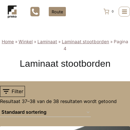
Doorgaan
naar
Route
0
inhoud
Home
»
Winkel
»
Laminaat
»
Laminaat stootborden
»
Pagina
4
Laminaat stootborden
Filter
Resultaat 37–38 van de 38 resultaten wordt getoond