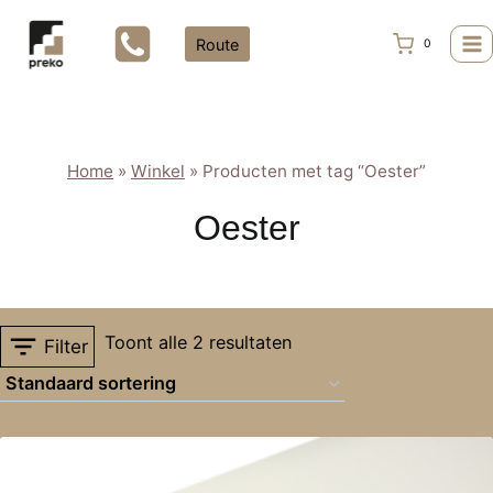
Doorgaan
naar
Route
0
inhoud
Home
»
Winkel
»
Producten met tag “Oester”
Oester
Toont alle 2 resultaten
Filter