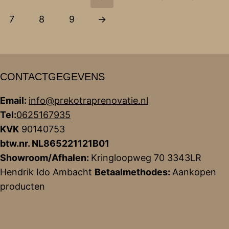
7
8
9
→
CONTACTGEGEVENS
Email:
info@prekotraprenovatie.nl
Tel:
0625167935
KVK
90140753
btw.nr. NL865221121B01
Showroom/Afhalen:
Kringloopweg 70 3343LR
Hendrik Ido Ambacht
Betaalmethodes:
Aankopen
producten