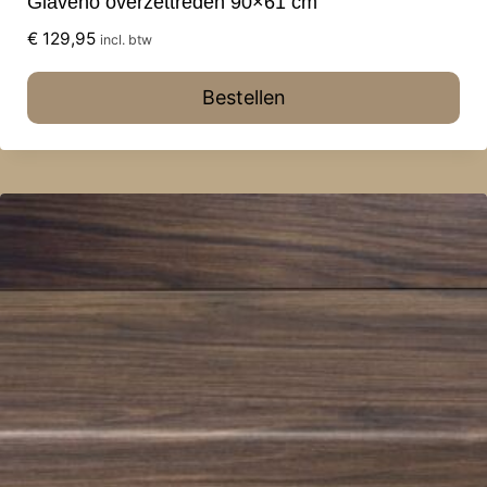
Giaveno overzettreden 90×61 cm
€
129,95
incl. btw
Bestellen