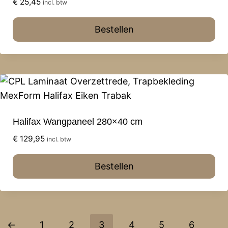
€
25,45
incl. btw
Bestellen
Halifax Wangpaneel 280×40 cm
€
129,95
incl. btw
Bestellen
←
1
2
3
4
5
6