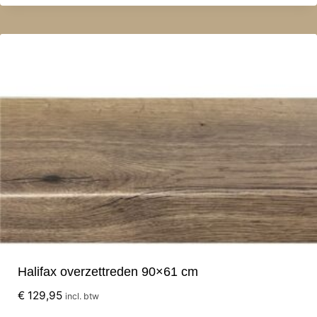
Halifax overzettreden 90×61 cm
€
129,95
incl. btw