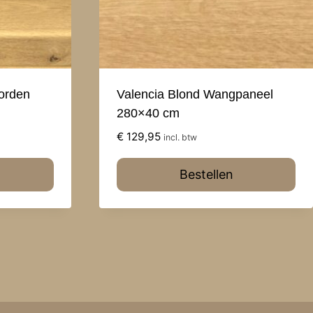
borden
Valencia Blond Wangpaneel
280×40 cm
€
129,95
incl. btw
Bestellen