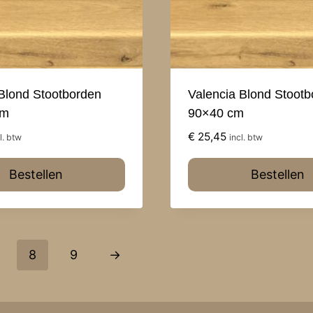
Blond Stootborden
Valencia Blond Stoot
cm
90×40 cm
€
25,45
l. btw
incl. btw
Bestellen
Bestellen
8
9
→