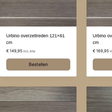
Urbino overzettreden 121×61
Urbino o
cm
cm
€
149,95
€
169,95
incl. btw
i
Bestellen