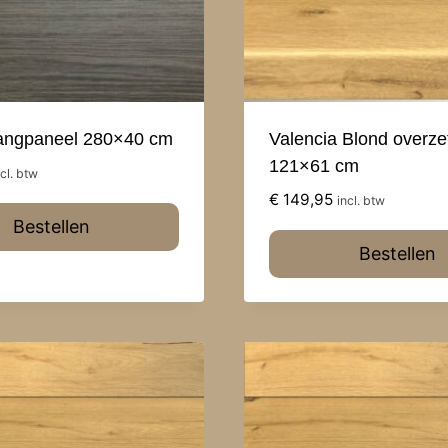
angpaneel 280×40 cm
Valencia Blond overze
121×61 cm
ncl. btw
€
149,95
incl. btw
Bestellen
Bestellen