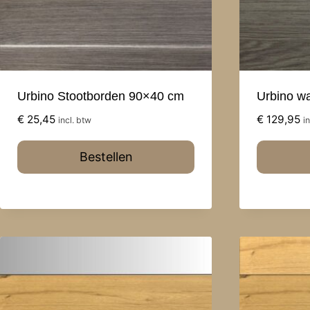
Urbino Stootborden 90×40 cm
Urbino w
€
25,45
€
129,95
incl. btw
i
Bestellen