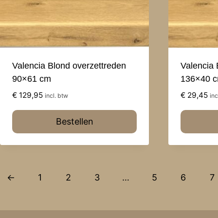
Valencia Blond overzettreden
Valencia 
90×61 cm
136×40 
€
129,95
€
29,45
incl. btw
inc
Bestellen
←
1
2
3
…
5
6
7