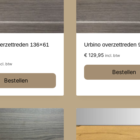
verzettreden 136×61
Urbino overzettreden
€
129,95
incl. btw
ncl. btw
Bestellen
Bestellen