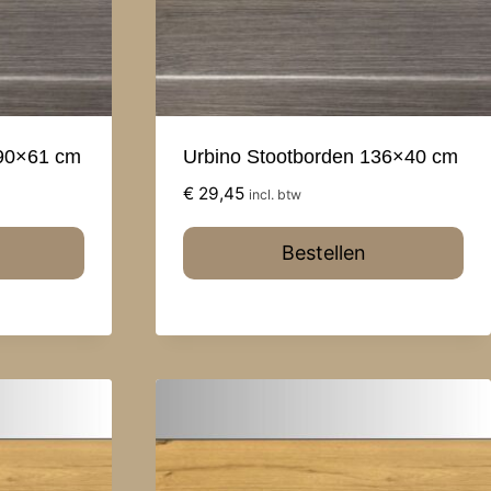
 90×61 cm
Urbino Stootborden 136×40 cm
€
29,45
incl. btw
Bestellen