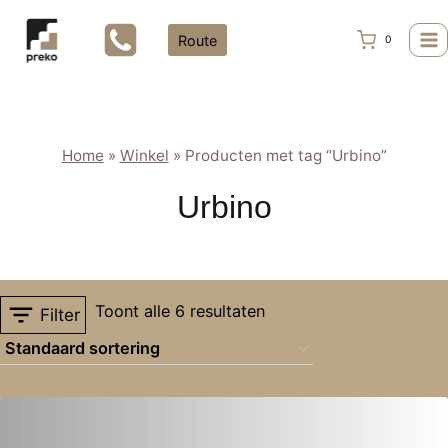
Doorgaan
naar
Route
0
inhoud
Home
»
Winkel
»
Producten met tag “Urbino”
Urbino
Toont alle 6 resultaten
Filter