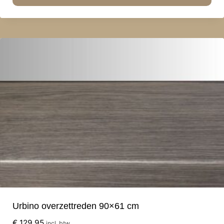
Urbino overzettreden 90×61 cm
€
129,95
incl. btw