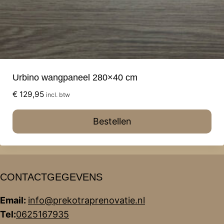
Urbino wangpaneel 280×40 cm
€
129,95
incl. btw
Bestellen
CONTACTGEGEVENS
Email:
info@prekotraprenovatie.nl
Tel:
0625167935