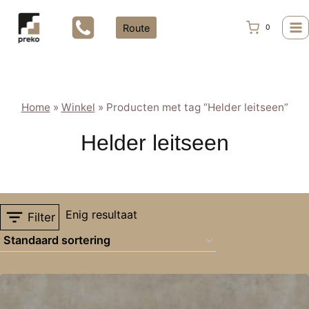
Doorgaan
naar
Route
0
inhoud
Home
»
Winkel
»
Producten met tag “Helder leitseen”
Helder leitseen
Enig resultaat
Filter