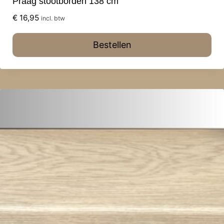
Praag stootborden 138 cm
€
16,95
incl. btw
Bestellen