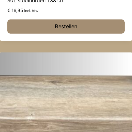
301 stootborden 138 cm
€
16,95
incl. btw
Bestellen