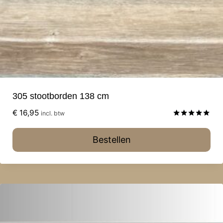
305 stootborden 138 cm
€
16,95
incl. btw
Gewaardeerd
5.00
Bestellen
uit 5