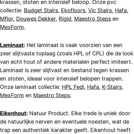
krassen, stoten en intensief beloop. Onze pvc
collectie:
Budget Stairs
,
Ekofloors
,
Vic Stairs
,
Hafa
,
Mflor
,
Douwes Dekker
,
Rigid
,
Maestro Steps
en
MexForm
.
Laminaat
:
Het laminaat is vaak voorzien van een
zeer slijtvaste toplaag (zoals HPL of CPL) die de look
van echt hout of andere materialen perfect imiteert.
Laminaat is zeer slijtvast en bestand tegen krassen
en stoten, ideaal voor intensief belopen trappen.
Onze laminaat collectie:
HPL Fedi
,
Hafa
,
K-Stairs
,
MexForm
en
Maestro Steps
.
Eikenhout
:
Natuur Product. Elke trede is uniek door
de natuurlijke nerven en eventuele noesten, wat de
trap een authentiek karakter geeft. Eikenhout heeft