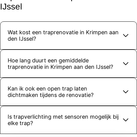
trap ziet 
IJssel
er weer 
modern 
en strak 
Wat kost een traprenovatie in Krimpen aan
uit, 
den IJssel?
precies 
zoals we 
hadden 
Hoe lang duurt een gemiddelde
gehoopt.
traprenovatie in Krimpen aan den IJssel?
Kortom: 
een 
betrouw
Kan ik ook een open trap laten
baar 
dichtmaken tijdens de renovatie?
bedrijf 
met 
vakmans
Is trapverlichting met sensoren mogelijk bij
chap. 
elke trap?
Zeker 
een 