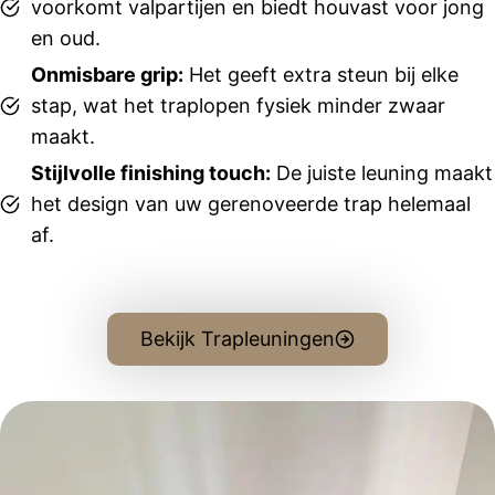
voorkomt valpartijen en biedt houvast voor jong
m heeft 
en oud.
ons 
goed 
Onmisbare grip:
Het geeft extra steun bij elke
geholpe
stap, wat het traplopen fysiek minder zwaar
n en 
maakt.
dacht 
Stijlvolle finishing touch:
De juiste leuning maakt
fijn met 
het design van uw gerenoveerde trap helemaal
ons 
mee.
af.
De 
monteur, 
Bela, is 
een zeer 
Bekijk Trapleuningen
fijne 
man. Hij 
werkte 
netjes 
en 