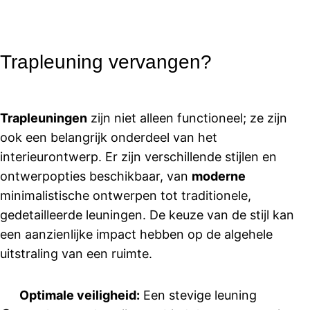
professi
Wingerd
ik 
oneel en 
en
beveel 
duidelijk
dit 
.
bedrijf 
Trapleuning vervangen?
De 
graag 
commun
aan
icatie 
Trapleuningen
zijn niet alleen functioneel; ze zijn
was 
ook een belangrijk onderdeel van het
goed en 
afsprake
interieurontwerp. Er zijn verschillende stijlen en
n 
ontwerpopties beschikbaar, van
moderne
werden 
minimalistische ontwerpen tot traditionele,
netjes 
gedetailleerde leuningen. De keuze van de stijl kan
nageko
een aanzienlijke impact hebben op de algehele
men. 
uitstraling van een ruimte.
Ook 
Suzanne 
in de 
Optimale veiligheid:
Een stevige leuning
showroo