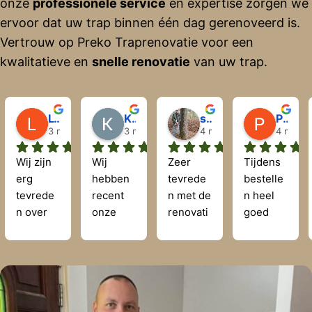
onze
professionele service
en expertise zorgen we
ervoor dat uw trap binnen één dag gerenoveerd is.
Vertrouw op Preko Traprenovatie voor een
kwalitatieve en
snelle renovatie
van uw trap.
Lyda Flandrijn
Krisztián Hegyi
sjaak wingerden
Perry Lodder
3 maanden geleden
3 maanden geleden
4 maanden geleden
4 maand
Wij zijn 
Wij 
Zeer 
Tijdens 
erg 
hebben 
tevrede
bestelle
tevrede
recent 
n met de 
n heel 
n over 
onze 
renovati
goed 
de 
trap 
e van de 
geholpe
trapreno
laten 
trap.
n.
vatie 
renover
Preko 
We 
door 
en door 
trapreno
hebben 
Preko. 
Preko 
vatie 
2 