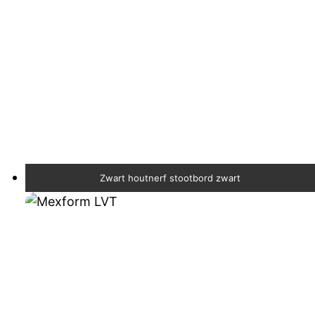
Zwart houtnerf stootbord zwart