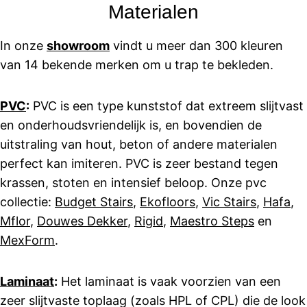
Materialen
In onze
showroom
vindt u meer dan 300 kleuren
van 14 bekende merken om u trap te bekleden.
PVC
:
PVC is een type kunststof dat extreem slijtvast
en onderhoudsvriendelijk is, en bovendien de
uitstraling van hout, beton of andere materialen
perfect kan imiteren. PVC is zeer bestand tegen
krassen, stoten en intensief beloop. Onze pvc
collectie:
Budget Stairs
,
Ekofloors
,
Vic Stairs
,
Hafa
,
Mflor
,
Douwes Dekker
,
Rigid
,
Maestro Steps
en
MexForm
.
Laminaat
:
Het laminaat is vaak voorzien van een
zeer slijtvaste toplaag (zoals HPL of CPL) die de look