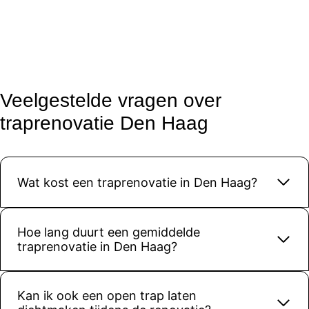
De 
kwaliteit 
van het 
materiaa
l en de 
afwerkin
Veelgestelde vragen over
g is top. 
traprenovatie Den Haag
Onze 
trap ziet 
er weer 
modern 
Wat kost een traprenovatie in Den Haag?
en strak 
uit, 
precies 
Hoe lang duurt een gemiddelde
zoals we 
traprenovatie in Den Haag?
hadden 
gehoopt.
Kortom: 
Kan ik ook een open trap laten
een 