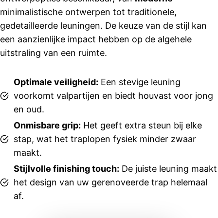
werden 
minimalistische ontwerpen tot traditionele,
netjes 
gedetailleerde leuningen. De keuze van de stijl kan
nageko
een aanzienlijke impact hebben op de algehele
men. 
uitstraling van een ruimte.
Ook 
Suzanne 
in de 
Optimale veiligheid:
Een stevige leuning
showroo
voorkomt valpartijen en biedt houvast voor jong
m heeft 
en oud.
ons 
goed 
Onmisbare grip:
Het geeft extra steun bij elke
geholpe
stap, wat het traplopen fysiek minder zwaar
n en 
maakt.
dacht 
Stijlvolle finishing touch:
De juiste leuning maakt
fijn met 
het design van uw gerenoveerde trap helemaal
ons 
mee.
af.
De 
monteur, 