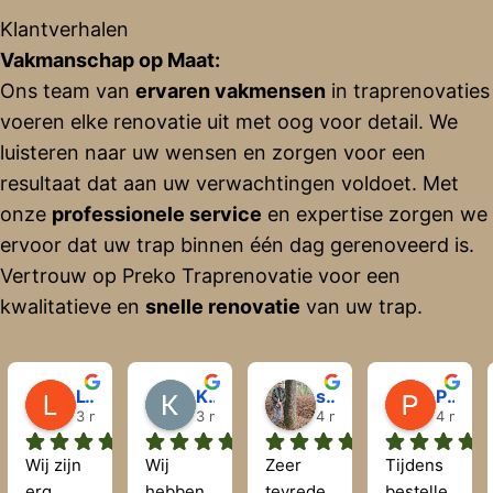
Klantverhalen
Vakmanschap op Maat:
Ons team van
ervaren vakmensen
in traprenovaties
voeren elke renovatie uit met oog voor detail. We
luisteren naar uw wensen en zorgen voor een
resultaat dat aan uw verwachtingen voldoet. Met
onze
professionele service
en expertise zorgen we
ervoor dat uw trap binnen één dag gerenoveerd is.
Vertrouw op Preko Traprenovatie voor een
kwalitatieve en
snelle renovatie
van uw trap.
Lyda Flandrijn
Krisztián Hegyi
sjaak wingerden
Perry Lodder
3 maanden geleden
3 maanden geleden
4 maanden geleden
4 maand
Wij zijn 
Wij 
Zeer 
Tijdens 
erg 
hebben 
tevrede
bestelle