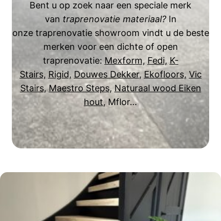
Bent u op zoek naar een speciale merk
van
traprenovatie materiaal?
In
onze traprenovatie showroom vindt u de beste
merken voor een dichte of open
traprenovatie:
Mexform,
Fedi,
K-
Stairs,
Rigid,
Douwes Dekker
,
Ekofloors,
Vic
Stairs
,
Maestro Steps
,
Naturaal wood Eiken
hout
, Mflor…