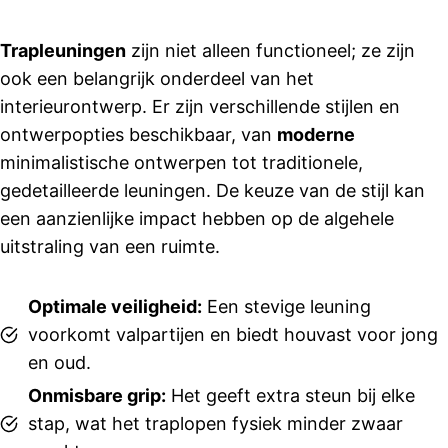
commun
aan
icatie 
Trapleuningen
zijn niet alleen functioneel; ze zijn
was 
ook een belangrijk onderdeel van het
goed en 
afsprake
interieurontwerp. Er zijn verschillende stijlen en
n 
ontwerpopties beschikbaar, van
moderne
werden 
minimalistische ontwerpen tot traditionele,
netjes 
gedetailleerde leuningen. De keuze van de stijl kan
nageko
een aanzienlijke impact hebben op de algehele
men. 
uitstraling van een ruimte.
Ook 
Suzanne 
in de 
Optimale veiligheid:
Een stevige leuning
showroo
voorkomt valpartijen en biedt houvast voor jong
m heeft 
en oud.
ons 
goed 
Onmisbare grip:
Het geeft extra steun bij elke
geholpe
stap, wat het traplopen fysiek minder zwaar
n en 