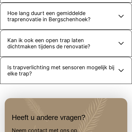
precies 
zoals we 
Hoe lang duurt een gemiddelde
hadden 
traprenovatie in Bergschenhoek?
gehoopt.
Kortom: 
een 
Kan ik ook een open trap laten
betrouw
dichtmaken tijdens de renovatie?
baar 
bedrijf 
met 
Is trapverlichting met sensoren mogelijk bij
elke trap?
vakmans
chap. 
Zeker 
een 
aanrader
!
Heeft u andere vragen?
Neem contact met ons op.