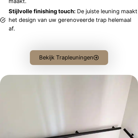
maakt.
dacht 
Stijlvolle finishing touch:
De juiste leuning maakt
fijn met 
het design van uw gerenoveerde trap helemaal
ons 
mee.
af.
De 
monteur, 
Bela, is 
een zeer 
Bekijk Trapleuningen
fijne 
man. Hij 
werkte 
netjes 
en 
zorgvuld
ig en liet 
alles 
schoon 
achter. 