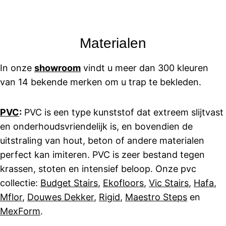
Materialen
In onze
showroom
vindt u meer dan 300 kleuren
van 14 bekende merken om u trap te bekleden.
PVC
:
PVC is een type kunststof dat extreem slijtvast
en onderhoudsvriendelijk is, en bovendien de
uitstraling van hout, beton of andere materialen
perfect kan imiteren. PVC is zeer bestand tegen
krassen, stoten en intensief beloop. Onze pvc
collectie:
Budget Stairs
,
Ekofloors
,
Vic Stairs
,
Hafa
,
Mflor
,
Douwes Dekker
,
Rigid
,
Maestro Steps
en
MexForm
.