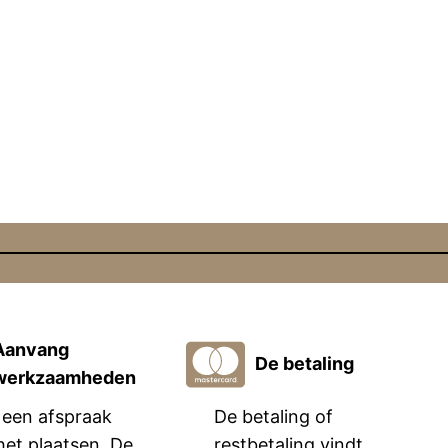
Aanvang
De betaling
werkzaamheden
een afspraak
De betaling of
het plaatsen. De
restbetaling vindt