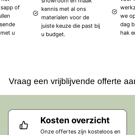
showroom en maak
tsapp of
werkz
kennis met al ons
ullen
we op
materialen voor de
ssende
dag b
juiste keuze die past bij
 met u
hak e
u budget.
Vraag een vrijblijvende offerte aa
Kosten overzicht
Onze offertes zijn kosteloos en