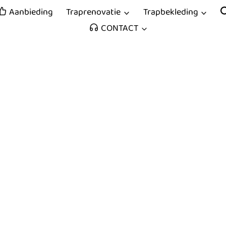
Traprenovatie
Trapbekleding
Aanbieding
CONTACT
ie Alphen-
raprenovatie in
res. Meer dan 300
gen monteur.