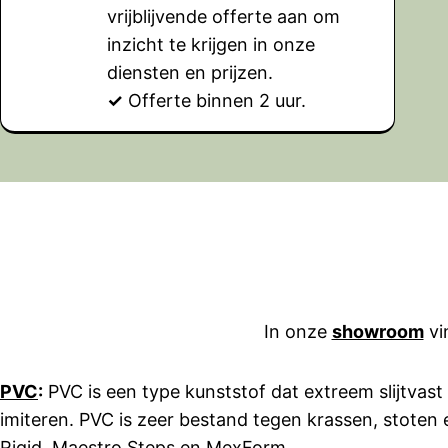
vrijblijvende offerte aan om
inzicht te krijgen in onze
diensten en prijzen.
✓
Offerte binnen 2 uur.
In onze
showroom
vi
PVC
:
PVC is een type kunststof dat extreem slijtvast
imiteren. PVC is zeer bestand tegen krassen, stoten 
Rigid
,
Maestro Steps
en
MexForm
.