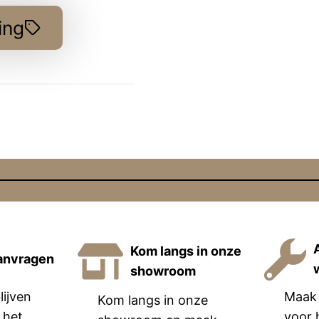
ing
Kom langs in onze
anvragen
showroom
lijven
Maak 
Kom langs in onze
 het
voor 