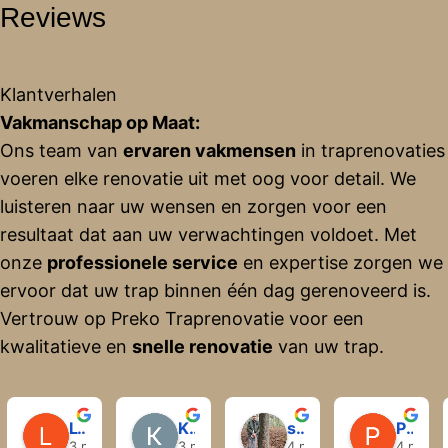
Reviews
Klantverhalen
Vakmanschap op Maat:
Ons team van
ervaren vakmensen
in traprenovaties
voeren elke renovatie uit met oog voor detail. We
luisteren naar uw wensen en zorgen voor een
resultaat dat aan uw verwachtingen voldoet. Met
onze
professionele service
en expertise zorgen we
ervoor dat uw trap binnen één dag gerenoveerd is.
Vertrouw op Preko Traprenovatie voor een
kwalitatieve en
snelle renovatie
van uw trap.
Lyda Flandrijn
Krisztián Hegyi
sjaak wingerden
Perry Lodder
3 maanden geleden
3 maanden geleden
4 maanden geleden
4 maand