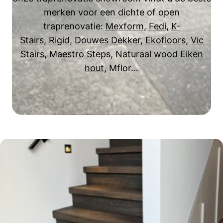
merken voor een dichte of open
traprenovatie:
Mexform,
Fedi,
K-
Stairs,
Rigid,
Douwes Dekker
,
Ekofloors,
Vic
Stairs
,
Maestro Steps
,
Naturaal wood Eiken
hout
, Mflor…