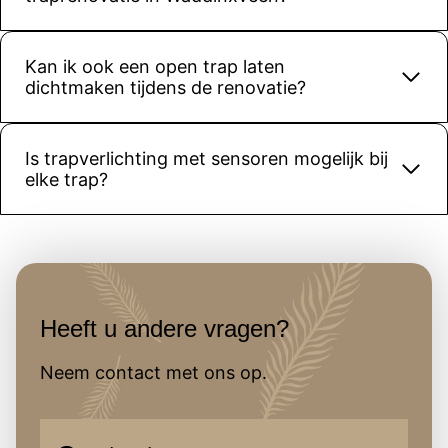
gehoopt.
Kortom: 
een 
Kan ik ook een open trap laten
betrouw
dichtmaken tijdens de renovatie?
baar 
bedrijf 
met 
Is trapverlichting met sensoren mogelijk bij
elke trap?
vakmans
chap. 
Zeker 
een 
aanrader
!
Heeft u andere vragen?
Neem contact met ons op.