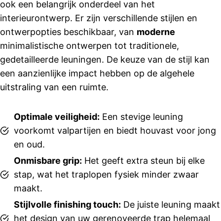
ook een belangrijk onderdeel van het
goed en 
afsprake
interieurontwerp. Er zijn verschillende stijlen en
n 
ontwerpopties beschikbaar, van
moderne
werden 
minimalistische ontwerpen tot traditionele,
netjes 
gedetailleerde leuningen. De keuze van de stijl kan
nageko
een aanzienlijke impact hebben op de algehele
men. 
uitstraling van een ruimte.
Ook 
Suzanne 
in de 
Optimale veiligheid:
Een stevige leuning
showroo
voorkomt valpartijen en biedt houvast voor jong
m heeft 
en oud.
ons 
goed 
Onmisbare grip:
Het geeft extra steun bij elke
geholpe
stap, wat het traplopen fysiek minder zwaar
n en 
maakt.
dacht 
Stijlvolle finishing touch:
De juiste leuning maakt
fijn met 
het design van uw gerenoveerde trap helemaal
ons 