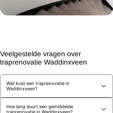
heeft 
van zijn 
vak.
De 
kwaliteit 
van het 
materiaa
l en de 
afwerkin
Veelgestelde vragen over
g is top. 
traprenovatie Waddinxveen
Onze 
trap ziet 
er weer 
modern 
Wat kost een traprenovatie in
en strak 
Waddinxveen?
uit, 
precies 
zoals we 
Hoe lang duurt een gemiddelde
hadden 
traprenovatie in Waddinxveen?