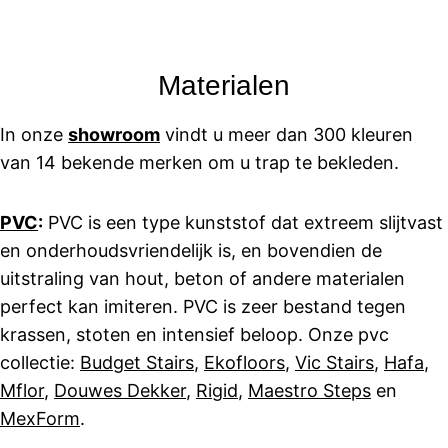
Materialen
In onze
showroom
vindt u meer dan 300 kleuren
van 14 bekende merken om u trap te bekleden.
PVC
:
PVC is een type kunststof dat extreem slijtvast
en onderhoudsvriendelijk is, en bovendien de
uitstraling van hout, beton of andere materialen
perfect kan imiteren. PVC is zeer bestand tegen
krassen, stoten en intensief beloop. Onze pvc
collectie:
Budget Stairs
,
Ekofloors
,
Vic Stairs
,
Hafa
,
Mflor
,
Douwes Dekker
,
Rigid
,
Maestro Steps
en
MexForm
.