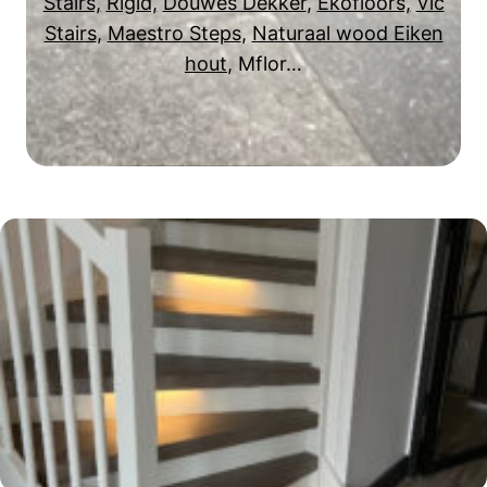
Stairs,
Rigid,
Douwes Dekker
,
Ekofloors,
Vic
Stairs
,
Maestro Steps
,
Naturaal wood Eiken
hout
, Mflor…