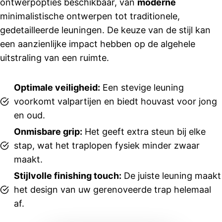
ontwerpopties beschikbaar, van
moderne
werden 
minimalistische ontwerpen tot traditionele,
netjes 
gedetailleerde leuningen. De keuze van de stijl kan
nageko
een aanzienlijke impact hebben op de algehele
men. 
uitstraling van een ruimte.
Ook 
Suzanne 
in de 
Optimale veiligheid:
Een stevige leuning
showroo
voorkomt valpartijen en biedt houvast voor jong
m heeft 
en oud.
ons 
goed 
Onmisbare grip:
Het geeft extra steun bij elke
geholpe
stap, wat het traplopen fysiek minder zwaar
n en 
maakt.
dacht 
Stijlvolle finishing touch:
De juiste leuning maakt
fijn met 
het design van uw gerenoveerde trap helemaal
ons 
mee.
af.
De 