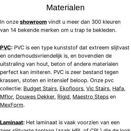
Materialen
In onze
showroom
vindt u meer dan 300 kleuren
van 14 bekende merken om u trap te bekleden.
PVC
:
PVC is een type kunststof dat extreem slijtvast
en onderhoudsvriendelijk is, en bovendien de
uitstraling van hout, beton of andere materialen
perfect kan imiteren. PVC is zeer bestand tegen
krassen, stoten en intensief beloop. Onze pvc
collectie:
Budget Stairs
,
Ekofloors
,
Vic Stairs
,
Hafa
,
Mflor
,
Douwes Dekker
,
Rigid
,
Maestro Steps
en
MexForm
.
Laminaat
:
Het laminaat is vaak voorzien van een
zeer slijtvaste toplaag (zoals HPL of CPL) die de look