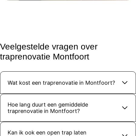
De 
kwaliteit 
van het 
materiaa
l en de 
afwerkin
Veelgestelde vragen over
g is top. 
traprenovatie Montfoort
Onze 
trap ziet 
er weer 
modern 
Wat kost een traprenovatie in Montfoort?
en strak 
uit, 
precies 
Hoe lang duurt een gemiddelde
zoals we 
traprenovatie in Montfoort?
hadden 
gehoopt.
Kortom: 
Kan ik ook een open trap laten
een 