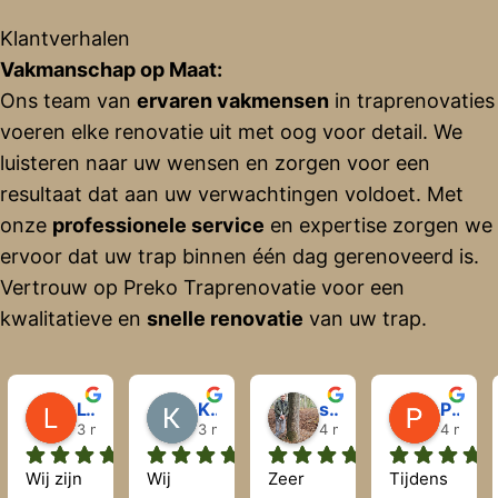
Klantverhalen
Vakmanschap op Maat:
Ons team van
ervaren vakmensen
in traprenovaties
voeren elke renovatie uit met oog voor detail. We
luisteren naar uw wensen en zorgen voor een
resultaat dat aan uw verwachtingen voldoet. Met
onze
professionele service
en expertise zorgen we
ervoor dat uw trap binnen één dag gerenoveerd is.
Vertrouw op Preko Traprenovatie voor een
kwalitatieve en
snelle renovatie
van uw trap.
Lyda Flandrijn
Krisztián Hegyi
sjaak wingerden
Perry Lodder
3 maanden geleden
3 maanden geleden
4 maanden geleden
4 maand
Wij zijn 
Wij 
Zeer 
Tijdens 