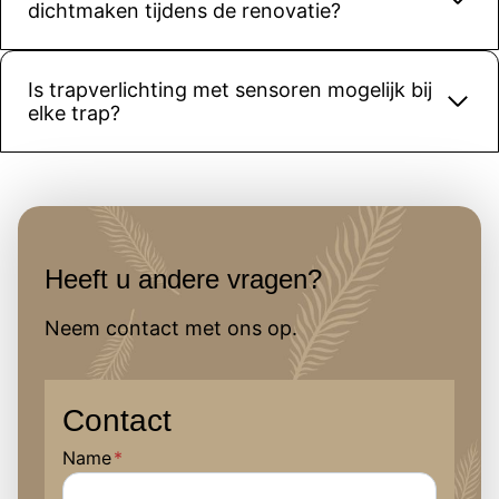
dichtmaken tijdens de renovatie?
betrouw
baar 
bedrijf 
Is trapverlichting met sensoren mogelijk bij
met 
elke trap?
vakmans
chap. 
Zeker 
een 
aanrader
!
Heeft u andere vragen?
Neem contact met ons op.
Contact
Name
*